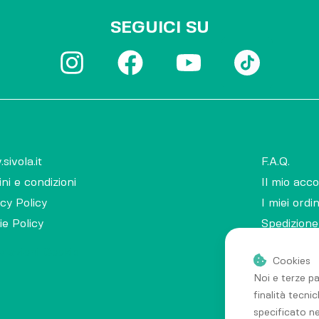
SEGUICI SU
ivola.it
F.A.Q.
ni e condizioni
Il mio acc
cy Policy
I miei ordin
e Policy
Spedizione
stazioni Cookie
Cookies
Noi e terze pa
finalità tecni
specificato n