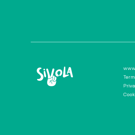
www.s
Termi
Priva
Cooki
Impo