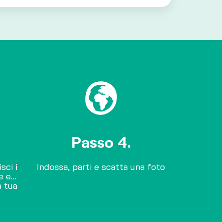
Passo 4.
sci i
Indossa, parti e scatta una foto
ne e…
a tua