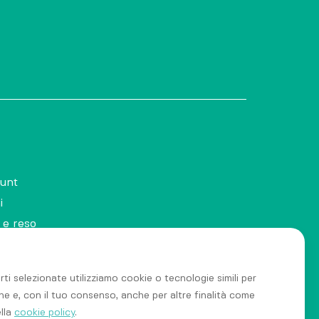
ount
i
 e reso
rti selezionate utilizziamo cookie o tecnologie simili per
che e, con il tuo consenso, anche per altre finalità come
ella
cookie policy
.